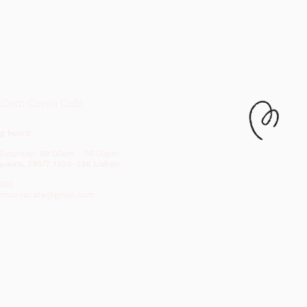
 Com Coroa Café
g hours:
Saturday: 09:00am - 06:00pm
ueira, 295/7 1300-338 Lisbon
930
mcoroacafe@gmail.com