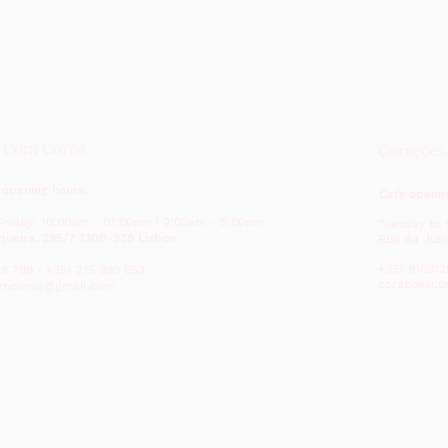
s Com Coroa
Corações
 opening hours:
Café
openin
Friday: 10:00am - 01:00pm | 2:00am - 5:00pm
Tuesday to 
queira, 295/7 1300-338 Lisbon
Rua da Junq
+351 910312
8 798 / +351 215 990 053
coracoesco
omcoroa@gmail.com