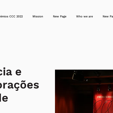
rémios CCC 2022
Mission
New Page
Who we are
New Pa
ia e
orações
de