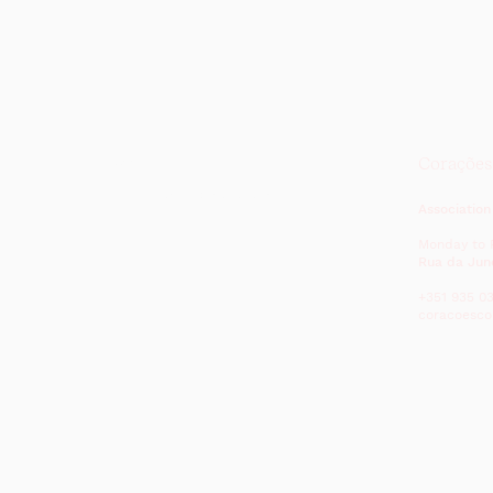
News
Coraçõe
Documents and statutes
Association
Monday to 
Rua da Jun
+351 935 03
coracoesc