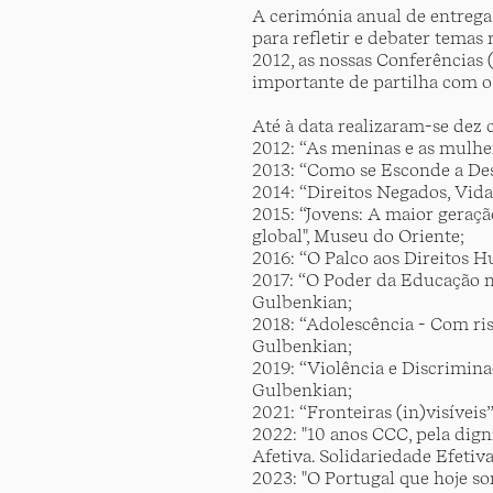
A cerimónia anual de entre
para refletir e debater temas
2012, as nossas Conferências
importante de partilha com o
Até à data realizaram-se dez 
2012: “As meninas e as mulher
2013: “Como se Esconde a De
2014: “Direitos Negados, Vid
2015: “Jovens: A maior geraç
global", Museu do Oriente;
2016: “O Palco aos Direitos 
2017: “O Poder da Educação n
Gulbenkian;
2018: “Adolescência - Com ris
Gulbenkian;
2019: “Violência e Discrimina
Gulbenkian;
2021: “Fronteiras (in)visíveis
2022: "10 anos CCC, pela dign
Afetiva. Solidariedade Efetiva
2023: "O Portugal que hoje 