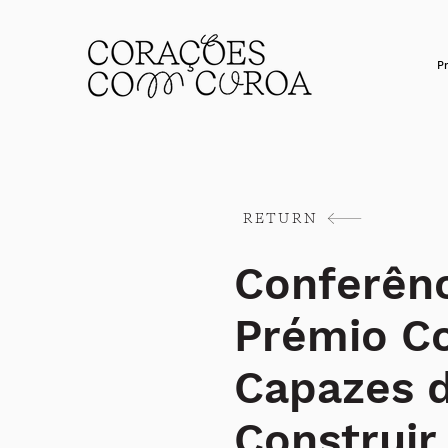
P
RETURN
Conferênc
Prémio C
Capazes 
Construir