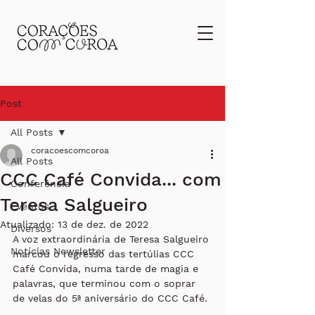
Post
All Posts
coracoescomcoroa
All Posts
CCC Café Convida... com
Conferência
Teresa Salgueiro
Eventos
Atualizado:
13 de dez. de 2022
Diversos
A voz extraordinária de Teresa Salgueiro 
Notícias Newsletter
marcou o regresso das tertúlias CCC 
Café Convida, numa tarde de magia e 
palavras, que terminou com o soprar 
de velas do 5ª aniversário do CCC Café.