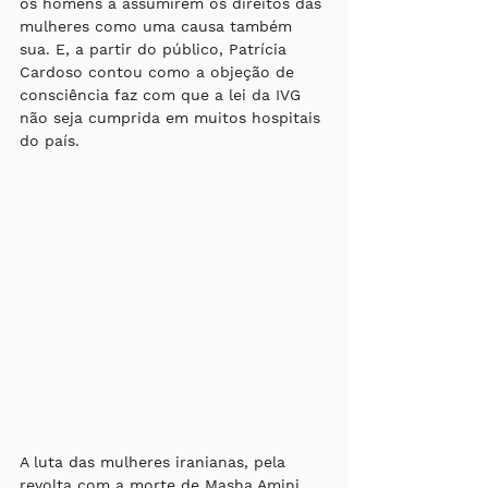
os homens a assumirem os direitos das 
mulheres como uma causa também 
sua. E, a partir do público, Patrícia 
Cardoso contou como a objeção de 
consciência faz com que a lei da IVG 
não seja cumprida em muitos hospitais 
do país.
A luta das mulheres iranianas, pela 
revolta com a morte de Masha Amini, 