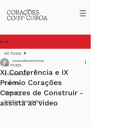
Post
All Posts
coracoescomcoroa
All Posts
XI Conferência e IX
Conferência
Prémio Corações
Eventos
Capazes de Construir -
Diversos
assista ao vídeo
Notícias Newsletter