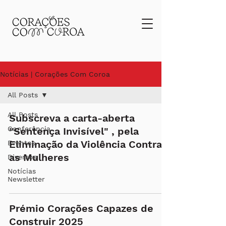
Notícias | Corações Com Coroa
All Posts
All Posts
Subscreva a carta-aberta
Conferência
"Sentença Invisível" , pela
Eliminação da Violência Contra
Eventos
as Mulheres
Diversos
Notícias
Newsletter
Prémio Corações Capazes de
Construir 2025