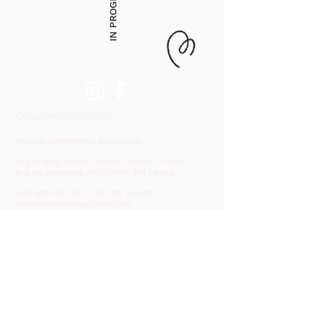
IN PROGRESS
Corações Com Coroa
Horário atendimento Associação:
2ª a 6ª feira: 10h00 - 13h00 | 14h00 - 17h00
Rua da Junqueira, 295/7
1300-338
Lisboa
+351 935 038 798
/
+351 215 990 053
coracoescomcoroa@gmail.com
Corações Com Coroa Café
Horário atendimento café:
2ª a 6ºfeira e 1º e 3º sábado do mês: 09
h00 -
18h00