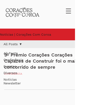
Notícias | Corações Com Coroa
All Posts
All Posts
9º Prémio Corações Corações
Conferência
Capazes de Construir foi o mais
concorrido de sempre
Eventos
Diversos
CONFERÊNCIA
Notícias
Newsletter