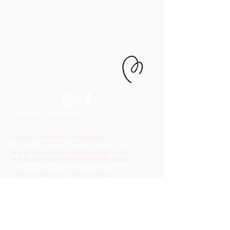
Notícias
Documentos e estatutos
Corações Com Coroa
Horário atendimento Associação:
2ª a 6ª feira: 10h00 - 13h00 | 14h00 - 17h00
Rua da Junqueira, 295/7
1300-338
Lisboa
+351 935 038 798
/
+351 215 990 053
coracoescomcoroa@gmail.com
Corações Com Coroa Café