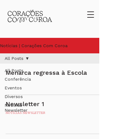
Notícias | Corações Com Coroa
All Posts
All Posts
Menarca regressa à Escola
Conferência
Eventos
Diversos
Newsletter 1
Notícias
Newsletter
NOTÍCIAS NEWSLETTER